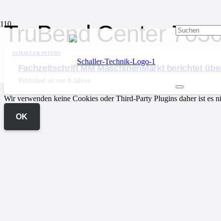
TruBend Center 703
SCHALLER INTERN
Fachzeitschrift MM MaschinenMarkt berichtet üb
Published on
vor 8 Jahren
Wir verwenden keine Cookies oder Third-Party Plugins daher ist es ni
OK