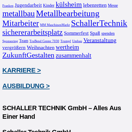
külsheim
lebenretten
Jugendarbeit
Kinder
Messe
Franken
Metallbearbeitung
metallbau
SchallerTechnik
Mitarbeiter
MM MaschinenMarkt
sichererarbeitsplatz
Sommerfest
Spaß
spenden
Veranstaltung
Team
Sponsoring
TruBend Center 7030
Trumpf
Umbau
wertheim
Weihnachten
vergrößern
ZukunftGestalten
zusammenhalt
KARRIERE >
AUSBILDUNG >
SCHALLER TECHNIK GmbH – Alles Aus
Einer Hand