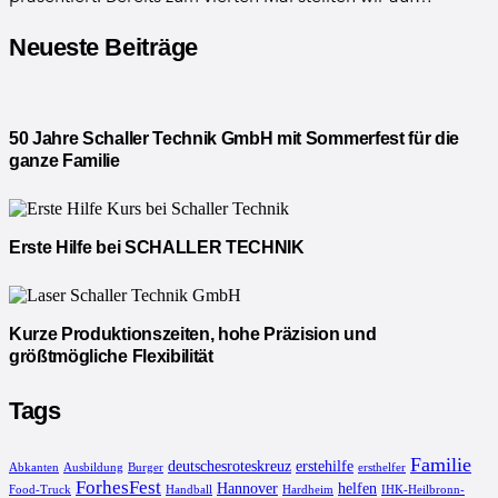
Neueste Beiträge
50 Jahre Schaller Technik GmbH mit Sommerfest für die
ganze Familie
Erste Hilfe bei SCHALLER TECHNIK
Kurze Produktionszeiten, hohe Präzision und
größtmögliche Flexibilität
Tags
Familie
deutschesroteskreuz
erstehilfe
Abkanten
Ausbildung
Burger
ersthelfer
ForhesFest
Hannover
helfen
Food-Truck
Handball
Hardheim
IHK-Heilbronn-